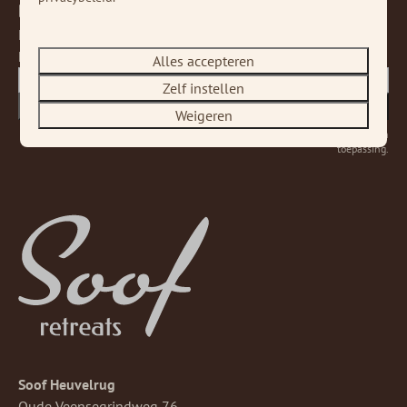
Blijf op de hoogte!
Meld je aan voor onze nieuwsbrief en ontvang
het laatste nieuws en diverse deals!
Alles accepteren
Zelf instellen
Versturen
Weigeren
Beveiligd door reCaptcha,
privacybeleid
en
servicevoorwaarden
zijn van
toepassing.
Soof Heuvelrug
Oude Veensegrindweg 76