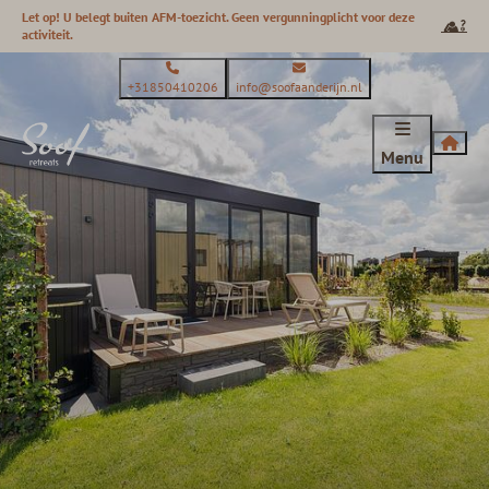
Let op! U belegt buiten AFM-toezicht. Geen vergunningplicht voor deze
activiteit.
+31850410206
info@soofaanderijn.nl
Menu