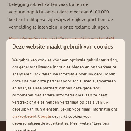
beleggingsobject vallen vaak buiten de
vergunningplicht, omdat deze meer dan €100.000
kosten. In dit geval zijn wij wettelijk verplicht om de
vermelding te laten zien in onze reclame uitingen.
Meer informatie over vrijstellingsvermelding van het AFM
Deze website maakt gebruik van cookies
vindt u hier.
Waar staat AFM voor?
We gebruiken cookies voor een optimale gebruikservaring,
om gepersonaliseerde inhoud te bieden en ons verkeer te
AFM staat voor:
Autoriteit Financiële Markten
. De AFM
analyseren. Ook delen we informatie over uw gebruik van
houdt toezicht op de financiële markten, hier valt onder
onze site met onze partners voor social media, adverteren
andere sparen, beleggen, verzekeren en lenen onder. De
en analyse. Deze partners kunnen deze gegevens
Autoriteit Financiële Markten houdt toezicht dat er
combineren met andere informatie die u aan ze heeft
vertrouwen heerst in de financiële markten en dat de
verstrekt of die ze hebben verzameld op basis van uw
markt op een eerlijke en duidelijke manier werkt.
gebruik van hun diensten. Bekijk voor meer informatie ons
privacybeleid
.
Google
gebruikt cookies voor
gepersonaliseerde advertenties. Meer weten? Lees ons
privacybeleid.